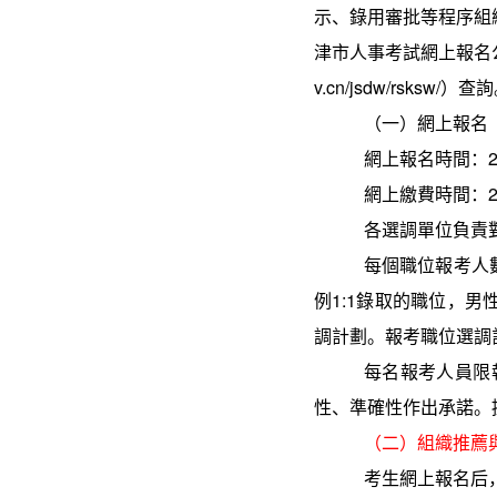
示、錄用審批等程序組
津市人事考試網上報名
v.cn/jsdw/rsksw/
）查詢
（一）網上報名
網上報名時間：
網上繳費時間：
各選調單位負責
每個職位報考人
例
1:1
錄取的職位，男
調計劃。報考職位選調
每名報考人員限
性、準確性作出承諾。
（二）組織推薦
考生網上報名后