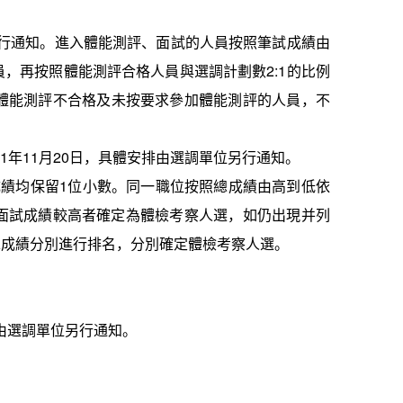
行通知。進入體能測評、面試的人員按照筆試成績由
員，再按照體能測評合格人員與選調計劃數
2:1
的比例
體能測評不合格及未按要求參加體能測評的人員，不
1
年
11
月
20
日，具體安排由選調單位另行通知。
成績均保留
1
位小數。同一職位按照總成績由高到低依
面試成績較高者確定為體檢考察人選，如仍出現并列
總成績分別進行排名，分別確定體檢考察人選。
由選調單位另行通知。