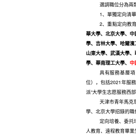
選調職位分為兩
1
、單獨定向清
2
、重點定向教
華大學、北京大學、中
學、吉林大學、哈爾濱
山東大學、武漢大學、
學、華南理工大學、
中
具有服務基層項
位），包括
202
1
年服務
派
“
大學生志愿服務西部
天津市青年馬克
學、北京大學招錄的職
定向培養、委托
人教育、遠程教育畢業