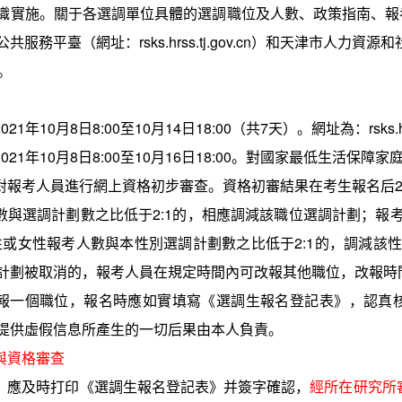
織實施。關于各選調單位具體的選調職位及人數、政策指南、報
公共服務平臺（網址：
rsks.hrss.tj.gov.cn
）和天津市人力資源和
。
202
1
年
1
0
月
8
日
8:00
至
10
月
14
日
18:00
（共
7
天）。網址為：
rsks.
2021
年
1
0
月
8
日
8:00
至
1
0
月
16
日
18:00
。對國家最低生活保障家
對報考人員進行網上資格初步審查。資格初審結果在考生報名后
數與選調計劃數之比低于
2:1
的，相應調減該職位選調計劃；報
性或女性報考人數與本性別選調計劃數之比低于
2:1
的，調減該
計劃被取消的，報考人員在規定時間內可改報其他職位，改報時
報一個職位，報名時應如實填寫《選調生報名登記表》，認真
提供虛假信息所產生的一切后果由本人負責。
與資格審查
，應及時打印《選調生報名登記表》并簽字確認，
經所在研究所