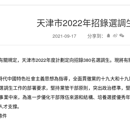
天津市2022年招錄選調
2021-09-17
分享到：
有關規定，天津市
2022
年度計劃定向招錄
380
名選調生。現將有
時代中國特色社會主義思想為指導，全面貫徹黨的十九大和十九
選調生工作的部署要求，堅持黨管干部原則，突出政治標準，
事業中來，為進一步優化干部隊伍來源和結構、培養選拔優秀
人才支撐。
條件