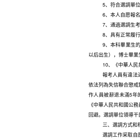
5
、符合選調單
6
、本人自愿報
7
、通過選調生
8
、具有正常履
9
、本科畢業生
以后出生），博士畢業
10
、《中華人民
報考人員有違法
依法列為失信聯合懲戒
作人員被辭退未滿
5
年
《中華人民共和國公務
回避。選調單位領導干
三、選調方式和
選調工作采取自