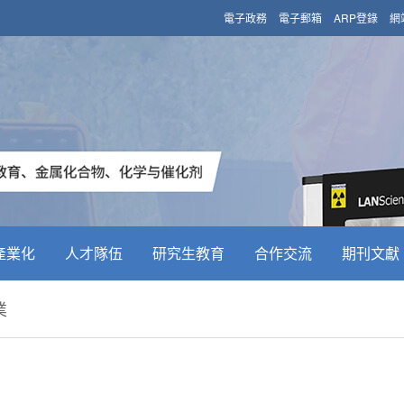
電子政務
電子郵箱
ARP登錄
網
產業化
人才隊伍
研究生教育
合作交流
期刊文獻
業