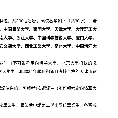
職位，共
3
0
0
個名額。高校名單如下（共
36
所）：
清
、中國農業大學、南開大學、天津大學、大連理工大
南大學、浙江大學、中國科學技術大學、廈門大學、
安交通大學、西北工業大學、蘭州大學、中國海洋大
調生（不可報考定向清華大學、北京大學招錄的職
扶
”
大學生）和
202
1
年服務期滿且考核合格的天津市選
選調條件的，可報考
1
次選調生（不可報考定向清華大
校畢業生，畢業后申請第二學士學位畢業生，各類成