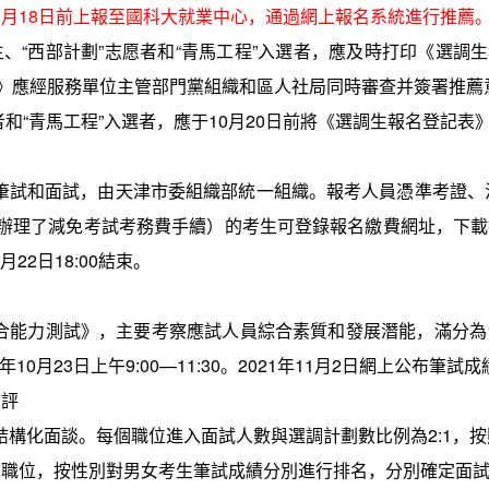
0
月
18
日前上報至國科大就業中心，通過網上報名系統進行推薦
生、
“
西部計劃
”
志愿者和
“
青馬工程
”
入選者，應及時打印《選調生
》應經服務單位主管部門黨組織和區人社局同時審查并簽署推薦
者和
“
青馬工程
”
入選者，應于
10
月
20
日前將《選調生報名登記表
筆試和面試，由天津市委組織部統一組織。報考人員憑準考證、
辦理了減免考試考務費手續）的考生可登錄報名繳費網址，下載
月
22
日
18:00
結束。
合能力測試》，主要考察應試人員綜合素質和發展潛能，滿分為
年
10
月
23
日上午
9:00—11:30
。
2021
年
11
月
2
日網上公布筆試成
測評
結構化面談。每個職位進入面試人數與選調計劃數比例為
2:1
，按
的職位，按性別對男女考生筆試成績分別進行排名，分別確定面