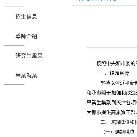
招生信息
導師介紹
研究生風采
按照中央和市委的
一、總體目標
畢業就業
堅持以習近平新
和我市關于加強和改進
畢業生集聚到天津各項
大都市提供高素質干部
二、選調職位和
（一）選調職位