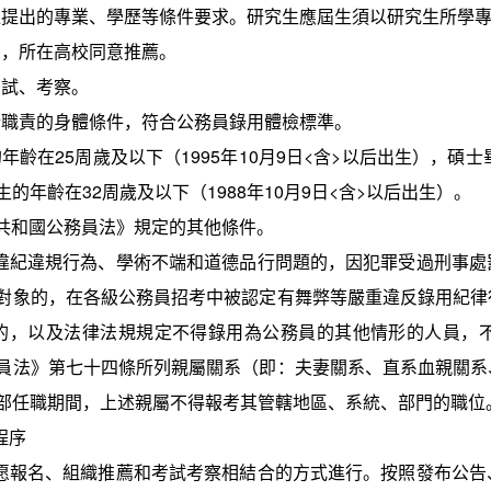
位提出的專業、學歷等條件要求。研究生應屆生須以研究生所學
名，所在高校同意推薦。
考試、考察。
行職責的身體條件，符合公務員錄用體檢標準。
的年齡在
25
周歲及以下（
199
5
年
10
月
9
日
<
含
>
以后出生），碩士
生的年齡在
32
周歲及以下（
198
8
年
1
0
月
9
日
<
含
>
以后出生）。
共和國公務員法》規定的其他條件。
違紀違規行為、學術不端和道德品行問題的，因犯罪受過刑事處
對象的，在各級公務員招考中被認定有舞弊等嚴重違反錄用紀律
的，以及法律法規規定不得錄用為公務員的其他情形的人員，
員法》第七十四條所列親屬關系（即：夫妻關系、直系血親關系
部任職期間，上述親屬不得報考其管轄地區、系統、部門的職位
程序
愿報名、組織推薦和考試考察相結合的方式進行。按照發布公告