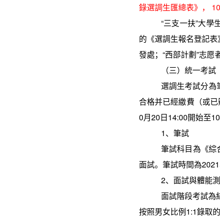
錄選調生匯總表》，
1
“
三支一扶
”
大學
的《選調生報名登記表
發處；
“
西部計劃
”
志愿
（三）統一考試
選調生考試分為
合格并已經繳費（或已
0
月
20
日
14:00
開始至
10
1
、筆試
筆試科目為《綜
面試。筆試時間為
2021
2
、面試與體能
面試階段考試為
按照男女比例
1:1
錄取