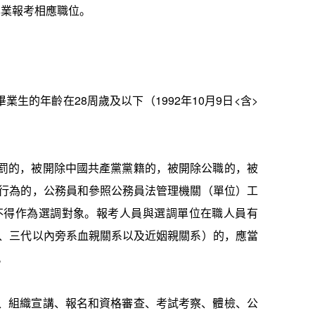
專業報考相應職位。
畢業生的年齡在
28
周歲及以下（
199
2
年
1
0
月
9
日
<
含
>
罰的，被開除中國共產黨黨籍的，被開除公職的，被
行為的，公務員和參照公務員法管理機關（單位）工
不得作為選調對象。報考人員與選調單位在職人員有
、三代以內旁系血親關系以及近姻親關系）的，應當
。
、組織宣講、報名和資格審查、考試考察、體檢、公