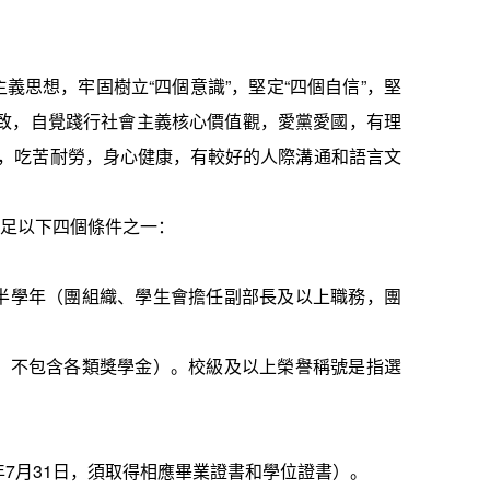
主義思想，牢固樹立
“
四個意識
”
，堅定
“
四個自信
”
，堅
致，自覺踐行社會主義核心價值觀，愛黨愛國，有理
，吃苦耐勞，身心健康，有較好的人際溝通和語言文
足以下四個條件之一：
半學年（團組織、學生會擔任副部長及以上職務，團
，不包含各類獎學金）。校級及以上榮譽稱號是指選
年
7
月
31
日，須取得相應畢業證書和學位證書）。