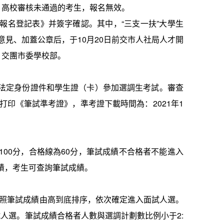
。
高校審核未通過的考生，報名無效。
報名登記表》并簽字確認。其中，
“
三支一扶
”
大學生
意見、加蓋公章后，于
10
月
20
日前交市人社局人才開
》交團市委學校部。
法定身份證件和學生證（卡）參加選調生考試。審查
打印《筆試準考證》，準考證下載時間為：
2021
年
1
100
分，合格線為
60
分，筆試成績不合格者不能進入
績，考生可查詢筆試成績。
照筆試成績由高到底排序，依次確定進入面試人選。
試人選。筆試成績合格者人數與選調計劃數比例小于
2: