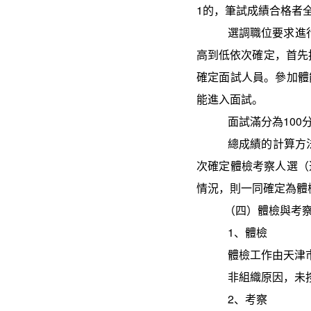
1
的，筆試成績合格者
選調職位要求進
高到低依次確定，首先
確定面試人員。參加體
能進入面試。
面試滿分為
100
總成績的計算方
次確定體檢考察人選（
情況，則一同確定為體
（四）體檢與考
1
、體檢
體檢工作由天津
非組織原因，未
2
、考察