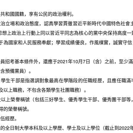
民共和國國籍，享有公民的政治權利。
政治立場和政治態度，認真學習貫徹習近平新時代中國特色社會
思想上政治上行動上同以習近平同志為核心的黨中央保持高度一
于為國家和人民服務奉獻；學習成績優良，作風樸實，誠實守信
務員招考基本條件外，還應于
202
1
年
1
0
月
7
日（含）之前，至少滿
（含預備黨員）。
。學生干部是指選調對象最高在學階段的任職經歷，且應任職滿
及以上職務，不包含各類學生社團職務）。
及以上榮譽稱號（包括三好學生、優秀學生干部、優秀團干部等
得的榮譽稱號。
入伍經歷。
認的全日制大學本科及以上學歷、學士及以上學位（截止到
202
2