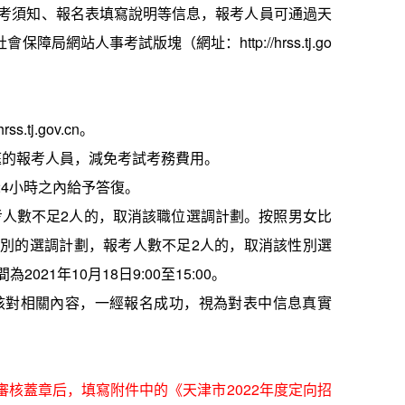
考須知、報名表填寫說明等信息，報考人員可通過天
社會保障局網站人事考試版塊（網址：
http://hrss.tj.go
hrss.tj.gov.cn
。
庭的報考人員，減免考試考務費用。
24
小時之內給予答復。
考人數不足
2
人的，取消該職位選調計劃。按照男女比
性別的選調計劃，報考人數不足
2
人的，取消該性別選
間為
2021
年
10
月
1
8
日
9:00
至
15:00
。
核對相關內容，一經報名成功，視為對表中信息真實
審核蓋章后，填寫附件中的《天津市
2022
年度定向招