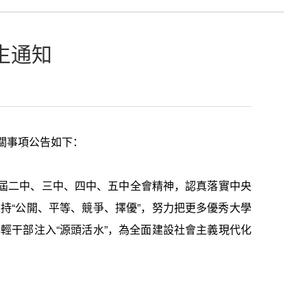
生通知
關事項公告如下：
屆二中、三中、四中、五中全會精神，認真落實中央
堅持
“
公開、平等、競爭、擇優
”
，努力把更多優秀大學
年輕干部注入
“
源頭活水
”
，為全面建設社會主義現代化