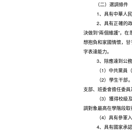
（二）選調條件
1
、具有中華人
2
、具有正確的
決做到
“
兩個維護
”
，在
想抱負和家國情懷，甘
字表達能力。
3
、除應達到公
（
1
）中共黨員
（
2
）學生干部
支部、班委會擔任委員
（
3
）獲得校級
調對象最高在學階段取
（
4
）具有參軍
4
、具有國家承