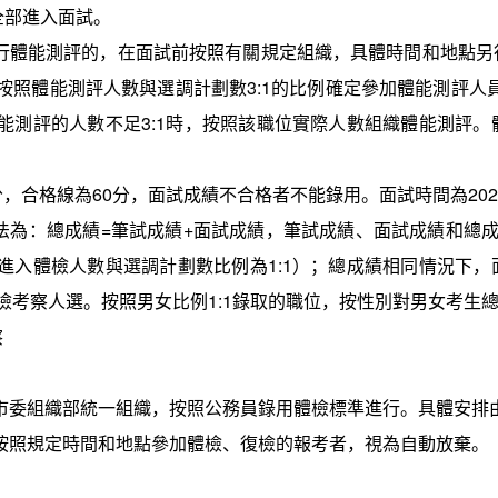
全部進入面試。
行體能測評的，在面試前按照有關規定組織，具體時間和地點另
按照體能測評人數與選調計劃數
3:1
的比例確定參加體能測評人
能測評的人數不足
3:1
時，按照該職位實際人數組織體能測評。
分，合格線為
60
分，面試成績不合格者不能錄用。面試時間為
202
法為：總成績
=
筆試成績
+
面試成績，筆試成績、面試成績和總
進入體檢人數與選調計劃數比例為
1:1
）；總成績相同情況下，
檢考察人選。按照男女比例
1:1
錄取的職位，按性別對男女考生
察
市委組織部統一組織，按照公務員錄用體檢標準進行。具體安排
按照規定時間和地點參加體檢、復檢的報考者，視為自動放棄。