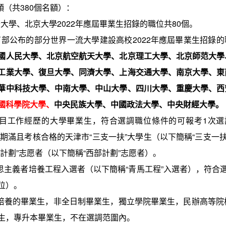
類（共
380
個名額）：
華大學、北京大學
2022
年應屆畢業生招錄的職位共
80
個。
育部公布的部分世界一流大學建設高校
202
2
年應屆畢業生招錄的
國人民大學、北京航空航天大學、北京理工大學、北京師范大學
工業大學、復旦大學、同濟大學、上海交通大學、南京大學、東
華中科技大學、中南大學、中山大學、四川大學、重慶大學、西
國科學院大學、
中央民族大學、中國政法大學、中央財經大學。
目工作經歷的大學畢業生，符合選調職位條件的可報考
1
次選
期滿且考核合格的天津市
“
三支一扶
”
大學生（以下簡稱
“
三支一
計劃
”
志愿者（以下簡稱
“
西部計劃
”
志愿者）。
思主義者培養工程入選者（以下簡稱
“
青馬工程
”
入選者），符合
位）。
培養的畢業生，非全日制畢業生，獨立學院畢業生，民辦高等院
生，專升本畢業生，不在選調范圍內。